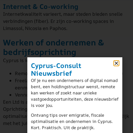
Internet & Co-working
Internetkwaliteit varieert, maar steden bieden snelle
verbindingen (fiber). Er zijn co-working spaces in
Limassol, Nicosia en Paphos.
Werken of ondernemen &
bedrijfsoprichting
Cyprus is ideaal voor:
Cyprus-Consult
Nieuwsbrief
Remote werken (je behoudt je klanten in BE/NL)
Freelance activiteiten (zelfstandig statuut of
Of je nu een ondernemers of digital nomad
bent, een holdingstructuur wenst, remote
eenmanszaak)
kan werken of zoekt naar unieke
Vennootschap oprichten (Ltd of Holding)
vastgoedopportuniteiten, deze nieuwsbrief
Een Ltd is al mogelijk vanaf +/- €2500 opstartkosten.
is voor jou.
Oprichtingsproces duurt ca. 7 werkdagen. Fiscale
Ontvang tips over emigratie, fiscale
optimalisatie en privacystructuren zijn perfect mogelijk
optimalisatie en ondernemen in Cyprus.
met het juiste advies.
Kort. Praktisch. Uit de praktijk.