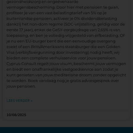
gezondheidszorg en ongeëvenaarde
vermogensbescherming. Door hier met pensioen te gaan,
profiteer je van een vast belastingtarief van 5% op je
buitenlandse pensioen, activeer je 0% dividendbelasting
dankzij het non-dom regime (SDC-vrijstelling, geldig voor de
eerste 17 jaar), enkel de GeSY-zorgbijdrage van 2,65% is van
toepassing, en ben je volledig vrijgesteld van erfbelasting. Of
je nu een EU-burger bent die een eenvoudige overgang
zoekt of een Brits/Amerikaans staatsburger die een Golden
Visa (verblijfsvergunning door investering) nodig heeft, wij
bieden een complete verhuisservice voor jouw pensioen.
Cyprus-Consult regelt jouw visum, beschermt jouw vermogen
en biedt een onafhankelijke vastgoedservice aan zodat je
kunt genieten van jouw mediterrane droom zonder opgelicht
te worden. Boek vandaag nog je gratis adviesgesprek over
jouw pensioen.
LEES VERDER »
10/08/2025