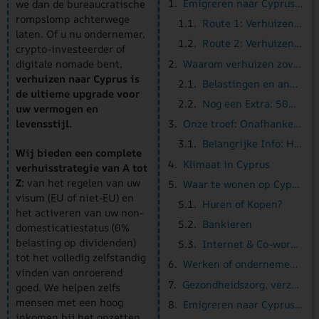
Emigreren naar Cyprus: Kies jouw route
we dan de bureaucratische
rompslomp achterwege
Route 1: Verhuizen als EU-burger
laten. Of u nu ondernemer,
Route 2: Verhuizen als niet-EU-burger
crypto-investeerder of
Waarom verhuizen zoveel mensen naar Cyprus?
digitale nomade bent,
verhuizen naar Cyprus is
Belastingen en andere voordelen van Cyprus
de ultieme upgrade voor
Nog een Extra: 50% vrijstelling van inkomstenbelasting.
uw vermogen en
levensstijl.
Onze troef: Onafhankelijke woning- en vastgoedbegeleiding
Belangrijke Info: Het verschil tussen Noord- en Zuid-Cyprus
Wij bieden een complete
Klimaat in Cyprus
verhuisstrategie van A tot
Z:
van het regelen van uw
Waar te wonen op Cyprus?
visum (EU of niet-EU) en
Huren of Kopen?
het activeren van uw non-
Bankieren
domesticatiestatus (0%
belasting op dividenden)
Internet & Co-working
tot het volledig zelfstandig
Werken of ondernemen & bedrijfsoprichting
vinden van onroerend
Gezondheidszorg, verzekeringen en onderwijs
goed. We helpen zelfs
mensen met een hoog
Emigreren naar Cyprus: Een Stappenplan
inkomen bij het opzetten