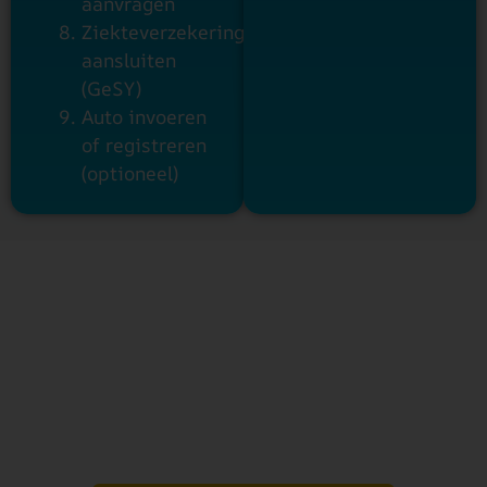
aanvragen
Ziekteverzekering
aansluiten
(GeSY)
Auto invoeren
of registreren
(optioneel)
Start vandaag met uw
verhuizing naar Cyprus
Uw droom om in een beter klimaat te
vertoeven en tegelijk minder belastingen te
betalen is dichterbij dan u denkt. Bij Cyprus
Consult begeleiden we u van begin tot eind.