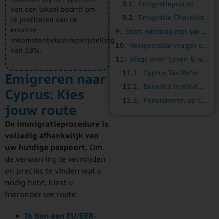
Emigratieproces
van een lokaal bedrijf om
Emigratie Checklist
te profiteren van de
enorme
Start vandaag met uw verhuizing naar Cyprus
inkomstenbelastingvrijstelling
Veelgestelde vragen omtrent verhuizen naar Cyprus
van 50%.
Blogs over "Leven & werken" in Cyprus
Cyprus Tax Reform 2026: Alles wat je moet weten
Emigreren naar
Benefits in Kind & Fringe Benefits in Cyprus: Een Complete Gids
Cyprus: Kies
Pensioneren op Cyprus: De ultieme gids voor Europeanen en Britten
jouw route
De immigratieprocedure is
volledig afhankelijk van
uw huidige paspoort.
Om
de verwarring te vermijden
en precies te vinden wat u
nodig hebt, kiest u
hieronder uw route:
Ik ben een EU/EER-