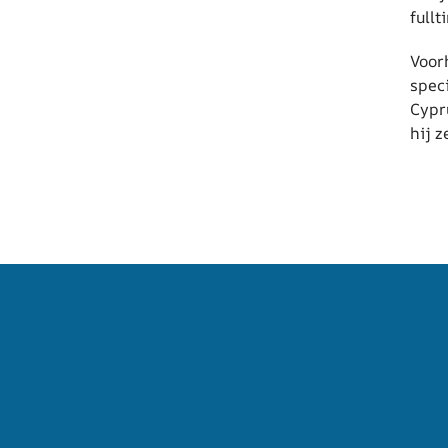
fullt
Voor
spec
Cypr
hij z