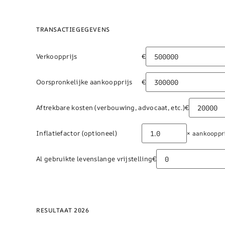
(CGT)
op
TRANSACTIEGEGEVENS
Cyprus
Verkoopprijs
€
2026
Oorspronkelijke aankoopprijs
€
Aftrekbare kosten (verbouwing, advocaat, etc.)
€
Inflatiefactor (optioneel)
× aankooppr
Al gebruikte levenslange vrijstelling
€
RESULTAAT 2026