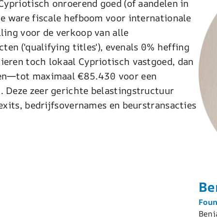
 Cypriotisch onroerend goed (of aandelen in
De ware fiscale hefboom voor internationale
ling voor de verkoop van alle
ten ('qualifying titles'), evenals 0% heffing
ieren toch lokaal Cypriotisch vastgoed, dan
ngen—tot maximaal €85.430 voor een
. Deze zeer gerichte belastingstructuur
 exits, bedrijfsovernames en beurstransacties
Be
Foun
Benj