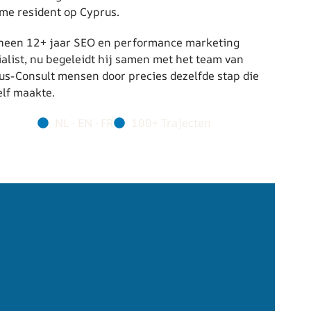
ime resident op Cyprus.
heen 12+ jaar SEO en performance marketing
ialist, nu begeleidt hij samen met het team van
us-Consult mensen door precies dezelfde stap die
elf maakte.
NL · EN · FR
100+ Trajecten