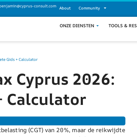
benjamin@cyprus-consult.com
About
Community
ONZE DIENSTEN
TOOLS & RE
te Gids + Calculator
ax Cyprus 2026:
 Calculator
belasting (CGT) van 20%, maar de reikwijdte