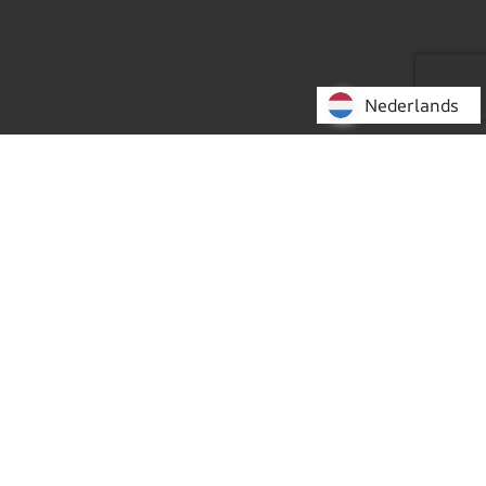
Nederlands
Nederlands
Bericht