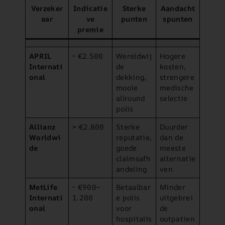
Verzeker
Indicatie
Sterke
Aandacht
aar
ve
punten
spunten
premie
APRIL
~ €2.500
Wereldwij
Hogere
Internati
de
kosten,
onal
dekking,
strengere
mooie
medische
allround
selectie
polis
Allianz
> €2.800
Sterke
Duurder
Worldwi
reputatie,
dan de
de
goede
meeste
claimsafh
alternatie
andeling
ven
MetLife
~ €900–
Betaalbar
Minder
Internati
1.200
e polis
uitgebrei
onal
voor
de
hospitalis
outpatien