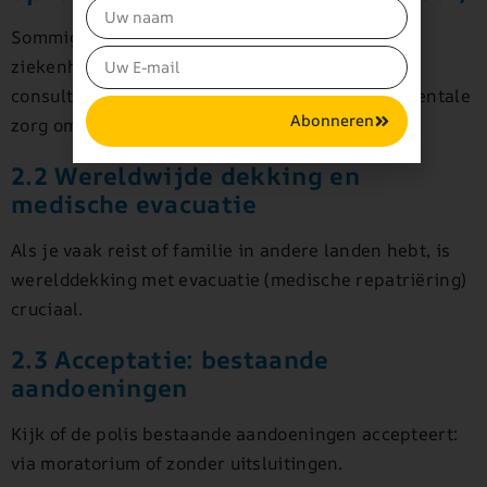
Sommige basispolissen dekken enkel
ziekenhuisopnames. Zorg dat jouw polis ook
consulten, therapieën, diagnostiek, optiek en mentale
Abonneren
zorg omvat.
2.2 Wereldwijde dekking en
medische evacuatie
Als je vaak reist of familie in andere landen hebt, is
werelddekking met evacuatie (medische repatriëring)
cruciaal.
2.3 Acceptatie: bestaande
aandoeningen
Kijk of de polis bestaande aandoeningen accepteert:
via moratorium of zonder uitsluitingen.