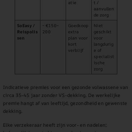
atie
t /
aanvullen
de zorg
SoEasy /
~ €150–
Goedkoop
Niet
Reispolis
200
extra
geschikt
sen
plan voor
voor
kort
langdurig
verblijf
e of
specialist
ische
zorg
Indicatieve premies voor een gezonde volwassene van
circa 35-45 jaar zonder VS-dekking. De werkelijke
premie hangt af van leeftijd, gezondheid en gewenste
dekking.
Elke verzekeraar heeft zijn voor- en nadelen;