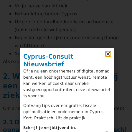
Vrije keuze van kliniek
Behandeling buiten Cyprus
Uitgebreide tandheelkunde en orthodontie
(basiscontrole wel gedekt)
Beperkte geestelijke gezondheidszorg (lange
wachttijden)
Snelle toegang tot zorg in privésituaties
Cyprus-Consult
Als expat wil je vaak zekerheid, niet wachten.
Nieuwsbrief
Of je nu een ondernemers of digital nomad
2. Waar moet je op letten bij
bent, een holdingstructuur wenst, remote
een internationale
kan werken of zoekt naar unieke
vastgoedopportuniteiten, deze nieuwsbrief
ziektekostenpolis?
is voor jou.
Ontvang tips over emigratie, fiscale
Om slim te kiezen, focus je op deze hoofdelementen:
optimalisatie en ondernemen in Cyprus.
Kort. Praktisch. Uit de praktijk.
2.1 Dekking: inpatient (klinische
Schrijf je vrijblijvend in.
opname) en outpatient (poliklinisch)