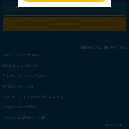
Abonneren
BEDRIJF & BELASTING
Bedrijf oprichten
Holding oprichten
Shelf Company Cyprus
IP Box Regime
Accountancy & boekhouding
Crypto belasting
Tax Consultancy Call
VASTGOED