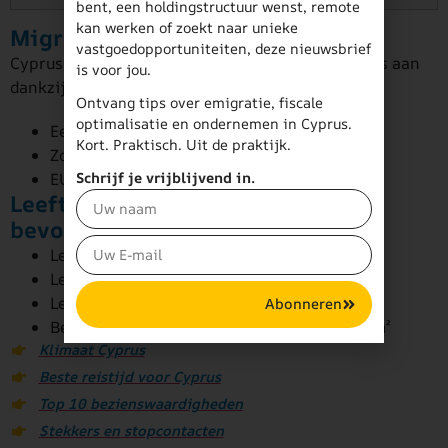
bent, een holdingstructuur wenst, remote
kan werken of zoekt naar unieke
Migratie en bevolkingsgroei
vastgoedopportuniteiten, deze nieuwsbrief
Cyprus trekt jaarlijks duizenden nieuwe inwoners aan
is voor jou.
dankzij:
Ontvang tips over emigratie, fiscale
optimalisatie en ondernemen in Cyprus.
Een aantrekkelijk belastingklimaat
Kort. Praktisch. Uit de praktijk.
Zon, zee en hoge levenskwaliteit
EU-lidmaatschap (voor vrije vestiging)
Schrijf je vrijblijvend in.
Leeftijdsopbouw &
bevolkingsdichtheid
Leeftijd 0–14 jaar: 15,8%
Leeftijd 15–64 jaar: 68,4%
Leeftijd 65+: 15,8%
Abonneren
Bevolkingsdichtheid: ± 140 inwoners per km²
Klimaat Cyprus
Beste reistijd voor Cyprus
Top 10 bezienswaardigheden
Stekkers en stopcontacten